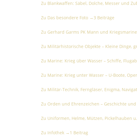
Zu Blankwaffen: Säbel, Dolche, Messer und Z
Das besondere Foto
Zu Das besondere Foto →
3 Beiträge
Gerhard Garms PK Mann und Kriegsmarine-Off
Zu Gerhard Garms PK Mann und Kriegsmarine-
Militärhistorische Objekte – Kleine Dinge, gro
Zu Militärhistorische Objekte – Kleine Dinge,
Marine: Krieg über Wasser – Schiffe, Flugabw
Zu Marine: Krieg über Wasser – Schiffe, Flug
Marine: Krieg unter Wasser – U-Boote, Operat
Zu Marine: Krieg unter Wasser – U-Boote, Ope
Militär-Technik, Ferngläser, Enigma, Navigatio
Zu Militär-Technik, Ferngläser, Enigma, Navig
Orden und Ehrenzeichen – Geschichte und B
Zu Orden und Ehrenzeichen – Geschichte un
Uniformen, Helme, Mützen, Pickelhauben u. Z
Zu Uniformen, Helme, Mützen, Pickelhauben 
Infothek
Zu Infothek →
1 Beitrag