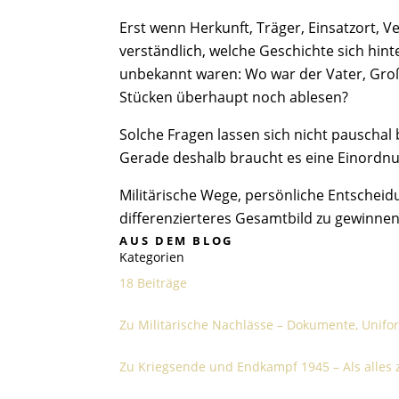
Erst wenn Herkunft, Träger, Einsatzort,
verständlich, welche Geschichte sich hin
unbekannt waren: Wo war der Vater, Groß
Stücken überhaupt noch ablesen?
Solche Fragen lassen sich nicht pauschal 
Gerade deshalb braucht es eine Einordnung,
Militärische Wege, persönliche Entschei
differenzierteres Gesamtbild zu gewinnen
AUS DEM BLOG
Kategorien
18 Beiträge
Militärische Nachlässe – Dokumente, Unifor
Zu Militärische Nachlässe – Dokumente, Uni
Kriegsende und Endkampf 1945 – Als alles zu 
Zu Kriegsende und Endkampf 1945 – Als alles
Blankwaffen: Säbel, Dolche, Messer und Zube