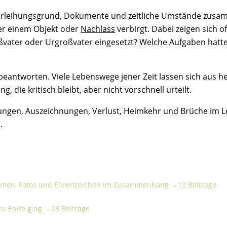
 Verleihungsgrund, Dokumente und zeitliche Umstände zusa
ter einem Objekt oder
Nachlass
verbirgt. Dabei zeigen sich 
vater oder Urgroßvater eingesetzt? Welche Aufgaben hatte 
beantworten. Viele Lebenswege jener Zeit lassen sich aus heu
 die kritisch bleibt, aber nicht vorschnell urteilt.
dungen, Auszeichnungen, Verlust, Heimkehr und Brüche im L
.
men, Fotos und Ehrenzeichen im Zusammenhang
formen, Fotos und Ehrenzeichen im Zusammenhang →
13 Beiträge
Ende ging
 zu Ende ging →
28 Beiträge
hör