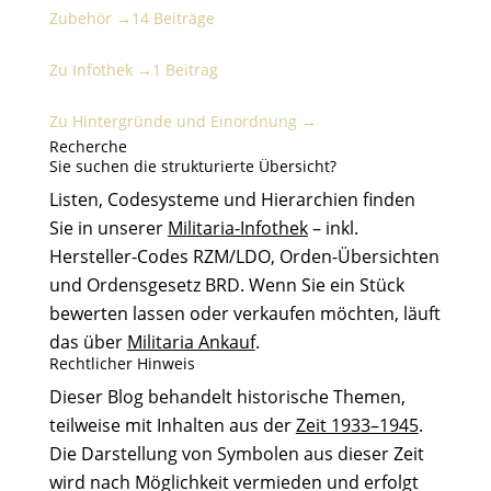
Zubehör →
14 Beiträge
Infothek
Zu Infothek →
1 Beitrag
Hintergründe und Einordnung
Zu Hintergründe und Einordnung →
Recherche
Sie suchen die strukturierte Übersicht?
Listen, Codesysteme und Hierarchien finden
Sie in unserer
Militaria-Infothek
– inkl.
Hersteller-Codes RZM/LDO, Orden-Übersichten
und Ordensgesetz BRD. Wenn Sie ein Stück
bewerten lassen oder verkaufen möchten, läuft
das über
Militaria Ankauf
.
Rechtlicher Hinweis
Dieser Blog behandelt historische Themen,
teilweise mit Inhalten aus der
Zeit 1933–1945
.
Die Darstellung von Symbolen aus dieser Zeit
wird nach Möglichkeit vermieden und erfolgt