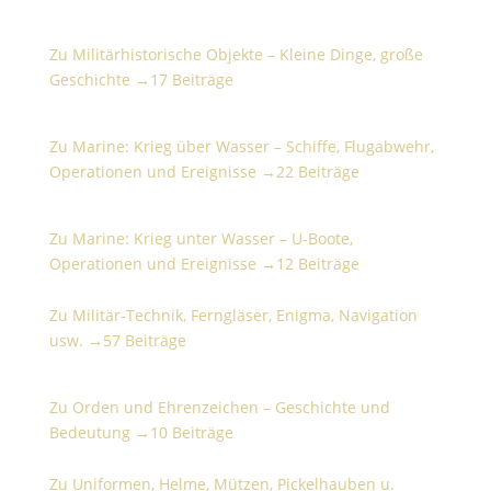
Militärhistorische Objekte – Kleine Dinge, große
Geschichte
Zu Militärhistorische Objekte – Kleine Dinge, große
Geschichte →
17 Beiträge
Marine: Krieg über Wasser – Schiffe, Flugabwehr,
Operationen und Ereignisse
Zu Marine: Krieg über Wasser – Schiffe, Flugabwehr,
Operationen und Ereignisse →
22 Beiträge
Marine: Krieg unter Wasser – U-Boote, Operationen
und Ereignisse
Zu Marine: Krieg unter Wasser – U-Boote,
Operationen und Ereignisse →
12 Beiträge
Militär-Technik, Ferngläser, Enigma, Navigation usw.
Zu Militär-Technik, Ferngläser, Enigma, Navigation
usw. →
57 Beiträge
Orden und Ehrenzeichen – Geschichte und
Bedeutung
Zu Orden und Ehrenzeichen – Geschichte und
Bedeutung →
10 Beiträge
Uniformen, Helme, Mützen, Pickelhauben u. Zubehör
Zu Uniformen, Helme, Mützen, Pickelhauben u.