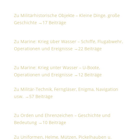
Militärhistorische Objekte – Kleine Dinge, große
Geschichte
Zu Militärhistorische Objekte – Kleine Dinge, große
Geschichte →
17 Beiträge
Marine: Krieg über Wasser – Schiffe, Flugabwehr,
Operationen und Ereignisse
Zu Marine: Krieg über Wasser – Schiffe, Flugabwehr,
Operationen und Ereignisse →
22 Beiträge
Marine: Krieg unter Wasser – U-Boote, Operationen
und Ereignisse
Zu Marine: Krieg unter Wasser – U-Boote,
Operationen und Ereignisse →
12 Beiträge
Militär-Technik, Ferngläser, Enigma, Navigation usw.
Zu Militär-Technik, Ferngläser, Enigma, Navigation
usw. →
57 Beiträge
Orden und Ehrenzeichen – Geschichte und
Bedeutung
Zu Orden und Ehrenzeichen – Geschichte und
Bedeutung →
10 Beiträge
Uniformen, Helme, Mützen, Pickelhauben u. Zubehör
Zu Uniformen, Helme, Mützen, Pickelhauben u.