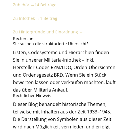
Zubehör →
14 Beiträge
Infothek
Zu Infothek →
1 Beitrag
Hintergründe und Einordnung
Zu Hintergründe und Einordnung →
Recherche
Sie suchen die strukturierte Übersicht?
Listen, Codesysteme und Hierarchien finden
Sie in unserer
Militaria-Infothek
– inkl.
Hersteller-Codes RZM/LDO, Orden-Übersichten
und Ordensgesetz BRD. Wenn Sie ein Stück
bewerten lassen oder verkaufen möchten, läuft
das über
Militaria Ankauf
.
Rechtlicher Hinweis
Dieser Blog behandelt historische Themen,
teilweise mit Inhalten aus der
Zeit 1933–1945
.
Die Darstellung von Symbolen aus dieser Zeit
wird nach Möglichkeit vermieden und erfolgt