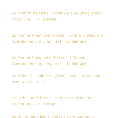
Militärhistorische Objekte – Kleine Dinge, große
Geschichte
Zu Militärhistorische Objekte – Kleine Dinge, große
Geschichte →
17 Beiträge
Marine: Krieg über Wasser – Schiffe, Flugabwehr,
Operationen und Ereignisse
Zu Marine: Krieg über Wasser – Schiffe, Flugabwehr,
Operationen und Ereignisse →
21 Beiträge
Marine: Krieg unter Wasser – U-Boote, Operationen
und Ereignisse
Zu Marine: Krieg unter Wasser – U-Boote,
Operationen und Ereignisse →
12 Beiträge
Militär-Technik, Ferngläser, Enigma, Navigation usw.
Zu Militär-Technik, Ferngläser, Enigma, Navigation
usw. →
57 Beiträge
Orden und Ehrenzeichen – Geschichte und
Bedeutung
Zu Orden und Ehrenzeichen – Geschichte und
Bedeutung →
11 Beiträge
Uniformen, Helme, Mützen, Pickelhauben u. Zubehör
Zu Uniformen, Helme, Mützen, Pickelhauben u.