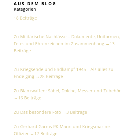
AUS DEM BLOG
Kategorien
18 Beiträge
Militärische Nachlässe – Dokumente, Uniformen,
Fotos und Ehrenzeichen im Zusammenhang
Zu Militärische Nachlässe – Dokumente, Uniformen,
Fotos und Ehrenzeichen im Zusammenhang →
13
Beiträge
Kriegsende und Endkampf 1945 – Als alles zu Ende
ging
Zu Kriegsende und Endkampf 1945 – Als alles zu
Ende ging →
28 Beiträge
Blankwaffen: Säbel, Dolche, Messer und Zubehör
Zu Blankwaffen: Säbel, Dolche, Messer und Zubehör
→
16 Beiträge
Das besondere Foto
Zu Das besondere Foto →
3 Beiträge
Gerhard Garms PK Mann und Kriegsmarine-Offizier
Zu Gerhard Garms PK Mann und Kriegsmarine-
Offizier →
17 Beiträge