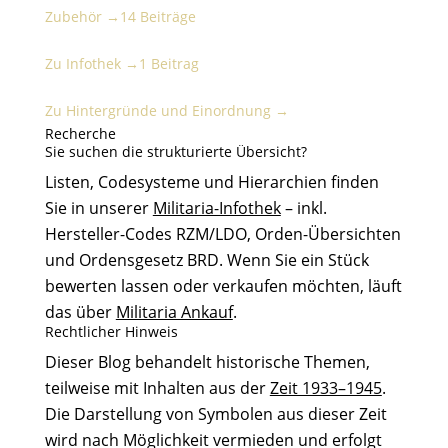
Zubehör →
14 Beiträge
Infothek
Zu Infothek →
1 Beitrag
Hintergründe und Einordnung
Zu Hintergründe und Einordnung →
Recherche
Sie suchen die strukturierte Übersicht?
Listen, Codesysteme und Hierarchien finden
Sie in unserer
Militaria-Infothek
– inkl.
Hersteller-Codes RZM/LDO, Orden-Übersichten
und Ordensgesetz BRD. Wenn Sie ein Stück
bewerten lassen oder verkaufen möchten, läuft
das über
Militaria Ankauf
.
Rechtlicher Hinweis
Dieser Blog behandelt historische Themen,
teilweise mit Inhalten aus der
Zeit 1933–1945
.
Die Darstellung von Symbolen aus dieser Zeit
wird nach Möglichkeit vermieden und erfolgt