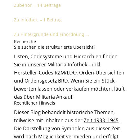
Zubehör →
14 Beiträge
Infothek
Zu Infothek →
1 Beitrag
Hintergründe und Einordnung
Zu Hintergründe und Einordnung →
Recherche
Sie suchen die strukturierte Übersicht?
Listen, Codesysteme und Hierarchien finden
Sie in unserer
Militaria-Infothek
– inkl.
Hersteller-Codes RZM/LDO, Orden-Übersichten
und Ordensgesetz BRD. Wenn Sie ein Stück
bewerten lassen oder verkaufen möchten, läuft
das über
Militaria Ankauf
.
Rechtlicher Hinweis
Dieser Blog behandelt historische Themen,
teilweise mit Inhalten aus der
Zeit 1933–1945
.
Die Darstellung von Symbolen aus dieser Zeit
wird nach Möglichkeit vermieden und erfolgt