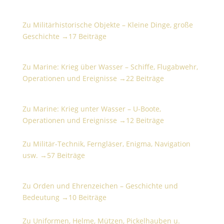
Militärhistorische Objekte – Kleine Dinge, große
Geschichte
Zu Militärhistorische Objekte – Kleine Dinge, große
Geschichte →
17 Beiträge
Marine: Krieg über Wasser – Schiffe, Flugabwehr,
Operationen und Ereignisse
Zu Marine: Krieg über Wasser – Schiffe, Flugabwehr,
Operationen und Ereignisse →
22 Beiträge
Marine: Krieg unter Wasser – U-Boote, Operationen
und Ereignisse
Zu Marine: Krieg unter Wasser – U-Boote,
Operationen und Ereignisse →
12 Beiträge
Militär-Technik, Ferngläser, Enigma, Navigation usw.
Zu Militär-Technik, Ferngläser, Enigma, Navigation
usw. →
57 Beiträge
Orden und Ehrenzeichen – Geschichte und
Bedeutung
Zu Orden und Ehrenzeichen – Geschichte und
Bedeutung →
10 Beiträge
Uniformen, Helme, Mützen, Pickelhauben u. Zubehör
Zu Uniformen, Helme, Mützen, Pickelhauben u.